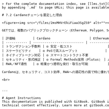
> For the complete documentation index, see [llms.txt](
by appending `.md` to page URLs; this page is available
# 7.2 Cardanoチェーンを選定した理由

<figure><img src="/files/2msMHVrEkiFiaa3SgZS9" alt=""><
GETでは、複数のパブリックブロックチェーン（Ethereum、Polygon、
| 評価軸         | Cardano                    | Ethereum 
| ----------- | -------------------------- | ----------
| トランザクション手数料 | ◎ 安定・低コスト                  |
| スケーラビリティ    | ◎ PoSで高スループット              | 
| ネイティブトークン対応 | ◎ スマートコントラクト不要             | 
| セキュリティ・形式検証 | ◎ Formal Methods採用（Plutus） | △
| RWA／NFT適性   | ◎ 軽量かつ透明な発行・取引が可能         
Cardanoは、セキュリティ、コスト効率、RWAへの適応性の面で特に優
<br>

---

# Agent Instructions

This documentation is published with GitBook. GitBook i
technical content effectively. Learn more at gitbook.co