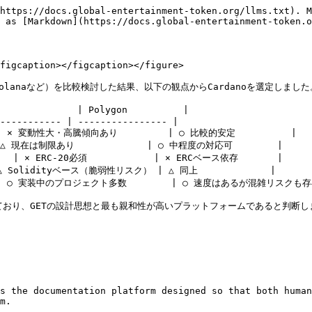
https://docs.global-entertainment-token.org/llms.txt). M
 as [Markdown](https://docs.global-entertainment-token.o
figcaption></figcaption></figure>

Solanaなど）を比較検討した結果、以下の観点からCardanoを選定しました。
             | Polygon          |

----------- | ---------------- |

 × 変動性大・高騰傾向あり         | ○ 比較的安定          |

△ 現在は制限あり             | ○ 中程度の対応可        |

× ERC-20必須            | × ERCベース依存       |

 Solidityベース（脆弱性リスク） | △ 同上             |

 | ○ 実装中のプロジェクト多数        | ○ 速度はあるが混雑リスクも存在
れており、GETの設計思想と最も親和性が高いプラットフォームであると判断しま
s the documentation platform designed so that both human
m.
