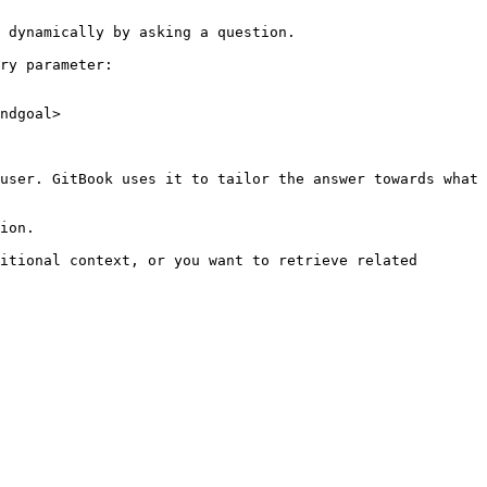
 dynamically by asking a question.

ry parameter:

ndgoal>

user. GitBook uses it to tailor the answer towards what 
ion.

itional context, or you want to retrieve related 