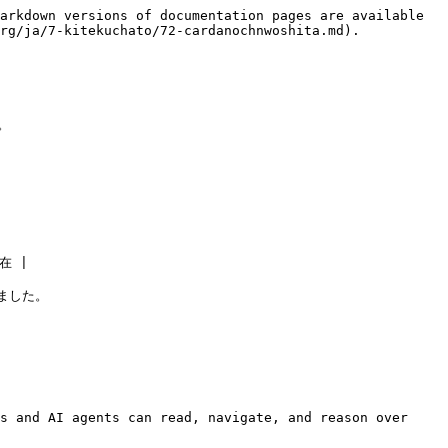
arkdown versions of documentation pages are available 
rg/ja/7-kitekuchato/72-cardanochnwoshita.md).



 |

した。

s and AI agents can read, navigate, and reason over 